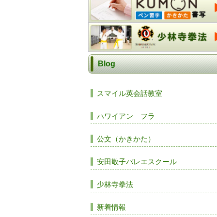
Blog
スマイル英会話教室
ハワイアン フラ
公文（かきかた）
安田敬子バレエスクール
少林寺拳法
新着情報