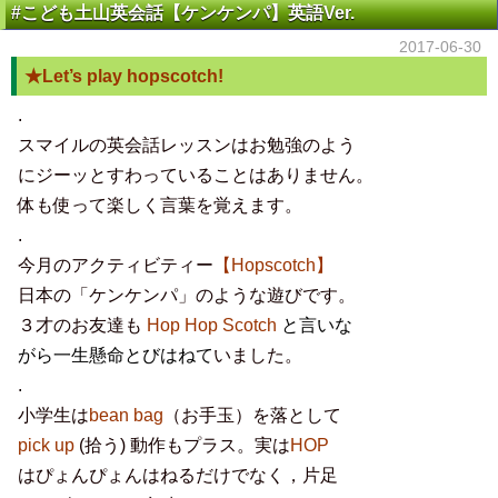
#こども土山英会話【ケンケンパ】英語Ver.
2017-06-30
★Let’s play hopscotch!
.
スマイルの英会話レッスンはお勉強のよう
にジーッとすわっていることはありません。
体も使って楽しく言葉を覚えます。
.
今月のアクティビティー
【Hopscotch】
日本の「ケンケンパ」のような遊びです。
３才のお友達も
Hop Hop
Scotch
と言いな
がら一生懸命とびはねて
いました。
.
小学生は
bean bag
（お手玉）を落として
pick up
(拾う) 動作もプラス。実は
HOP
はぴょんぴょんはねるだけでなく，片足