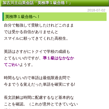
加古川土山英会話「英検準１級合格！」
2018-07-02
英検準１級合格へ！
自分で勉強して受験したけれどこのまま
では受かる自信がありませんと
スマイルに頼ってきてくれた高校生。
。
英語はさすがにトクイで学校の成績も
とてもいいのですが、
準１級はなかなか
てごわい
ようす。
。
時間もないので単語は最低限過去問で
今までうる覚えだった単語を確実にする!
。
長文読解は時間に配慮するなど基本的な
ことを確認。（これが意外とできていない