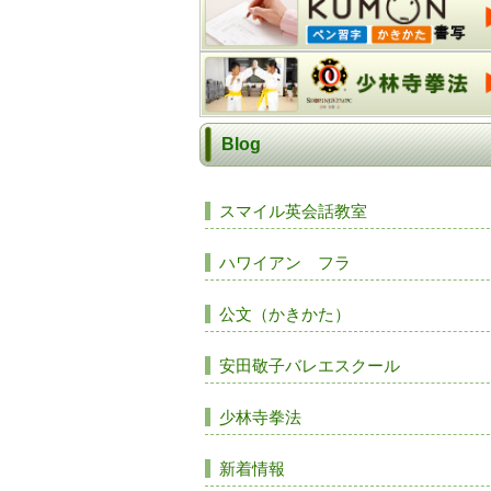
Blog
スマイル英会話教室
ハワイアン フラ
公文（かきかた）
安田敬子バレエスクール
少林寺拳法
新着情報