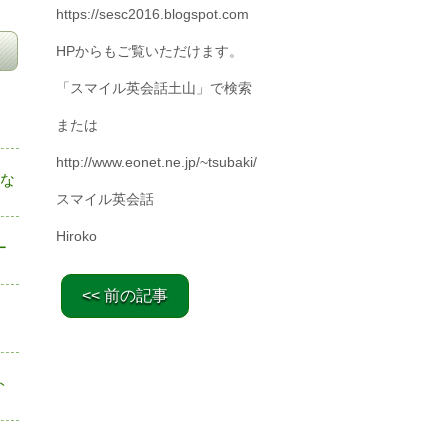
https://sesc2016.blogspot.com
HPからもご覧いただけます。
「スマイル英会話土山」で検索
または
http://www.eonet.ne.jp/~tsubaki/
にな
スマイル英会話
Hiroko
ー
<< 前の記事
ト