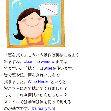
「窓を拭く」こういう動作は英検にもよく
出ますね。
clean the window
までは
でますが…「拭く」は
wipe
を使います。
皆で窓や鏡、床をきれいに布で
拭きました。
Wipe Hiroko!
というと
皆こちらにきて拭いてくれました!?
って、それ今床拭いた布だった～!?
スマイルでは動詞は体を使って覚える
のが基本です。
It’s really fun!