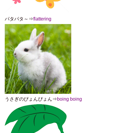
パタパタ～⇒
flattering
うさぎのぴょんぴょん⇒
boing boing