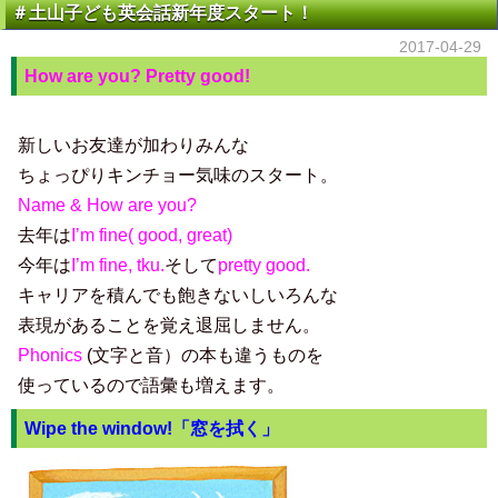
＃土山子ども英会話新年度スタート！
2017-04-29
How are you? Pretty good!
新しいお友達が加わりみんな
ちょっぴりキンチョー気味のスタート。
Name & How are you?
去年は
I’m fine( good, great)
今年は
I’m fine, tku.
そして
pretty good.
キャリアを積んでも飽きないしいろんな
表現があることを覚え退屈しません。
Phonics
(文字と音）の本も違うものを
使っているので語彙も増えます。
Wipe the window!
「窓を拭く」