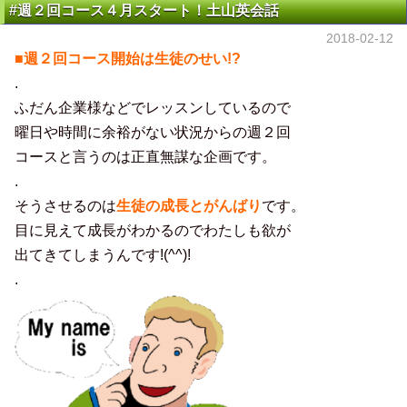
#週２回コース４月スタート！土山英会話
2018-02-12
■週２回コース開始は生徒のせい!?
.
ふだん企業様などでレッスンしているので
曜日や時間に余裕がない状況からの週２回
コースと言うのは正直無謀な企画です。
.
そうさせるのは
生徒の成長とがん
ばり
です。
目に見えて成長がわかるのでわたしも欲が
出てきてしまうんです!(^^)!
.