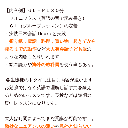
.
【内容例】ＧＬ＋ＰＬ３０分
・フォニックス（英語の音で読み書き）
・ＧＬ（グループレッスン）の定着
・実践日常会話 Hiroko と実践
・
折り紙，電話，料理，買い物，起きてから
寝るまでの動作
など
大人英会話子ども版
の
ような内容もとりいれます。
・絵本読みや
海外の教科書
を使う事もあり。
.
各生徒様のトクイに注目し内容が違います。
お勉強ではなく英語で理解し話す力を鍛え
るためのレッスンです。英検などは短期の
集中レッスンになります。
.
大人は時間によってまだ受講が可能です！。
微妙なニュアンスの違い
や
意外と知らない