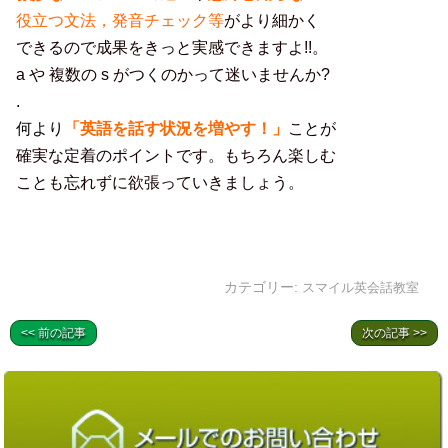
役立つ
文法，
発音チェッ
ク等
がより細かく
できるので成果をきっと実感できますよ!!。
a や 複数の s がつくのかって迷いませんか?
.
何より
「英語を話す状況を増やす！」
ことが
確実な定着のポイントです。もちろん楽しむ
ことも忘れずに欲張っていきましょう。
カテゴリー:
スマイル英会話教室
<< 前の記事
次の記事 >>